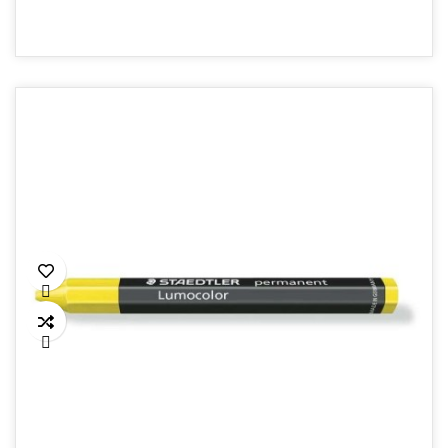
ÉCRITURE FLUIDE

